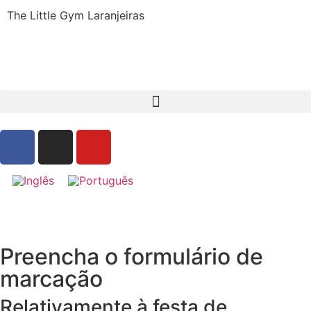
The Little Gym Laranjeiras
Preencha o formulário de
Marcação de Reserva para Aniversários
marcação
Relativamente à festa de